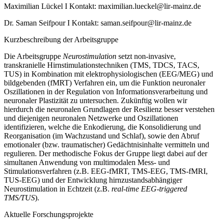
Maximilian Lückel I Kontakt: maximilian.lueckel@lir-mainz.de
Dr. Saman Seifpour I Kontakt: saman.seifpour@lir-mainz.de
Kurzbeschreibung der Arbeitsgruppe
Die Arbeitsgruppe
Neurostimulation
setzt non-invasive,
transkranielle Hirnstimulationstechniken (TMS, TDCS, TACS,
TUS) in Kombination mit elektrophysiologischen (EEG/MEG) und
bildgebenden (fMRT) Verfahren ein, um die Funktion neuronaler
Oszillationen in der Regulation von Informationsverarbeitung und
neuronaler Plastizität zu untersuchen. Zukünftig wollen wir
hierdurch die neuronalen Grundlagen der Resilienz besser verstehen
und diejenigen neuronalen Netzwerke und Oszillationen
identifizieren, welche die Enkodierung, die Konsolidierung und
Reorganisation (im Wachzustand und Schlaf), sowie den Abruf
emotionaler (bzw. traumatischer) Gedächtnisinhalte vermitteln und
regulieren. Der methodische Fokus der Gruppe liegt dabei auf der
simultanen Anwendung von multimodalen Mess- und
Stimulationsverfahren (z.B. EEG-fMRT, TMS-EEG, TMS-fMRI,
TUS-EEG) und der Entwicklung hirnzustandsabhängiger
Neurostimulation in Echtzeit (z.B.
real-time EEG-triggered
TMS/TUS
).
Aktuelle Forschungsprojekte