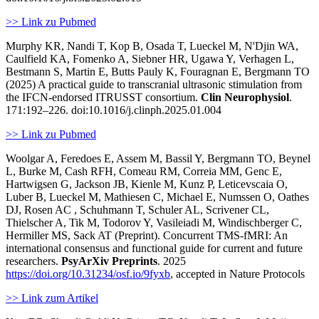
>> Link zu Pubmed
Murphy KR, Nandi T, Kop B, Osada T, Lueckel M, N'Djin WA,
Caulfield KA, Fomenko A, Siebner HR, Ugawa Y, Verhagen L,
Bestmann S, Martin E, Butts Pauly K, Fouragnan E, Bergmann TO
(2025) A practical guide to transcranial ultrasonic stimulation from
the IFCN-endorsed ITRUSST consortium.
Clin Neurophysiol
.
171:192–226. doi:10.1016/j.clinph.2025.01.004
>> Link zu Pubmed
Woolgar A, Feredoes E, Assem M, Bassil Y, Bergmann TO, Beynel
L, Burke M, Cash RFH, Comeau RM, Correia MM, Genc E,
Hartwigsen G, Jackson JB, Kienle M, Kunz P, Leticevscaia O,
Luber B, Lueckel M, Mathiesen C, Michael E, Numssen O, Oathes
DJ, Rosen AC , Schuhmann T, Schuler AL, Scrivener CL,
Thielscher A, Tik M, Todorov Y, Vasileiadi M, Windischberger C,
Hermiller MS, Sack AT (Preprint). Concurrent TMS-fMRI: An
international consensus and functional guide for current and future
researchers.
PsyArXiv Preprints
. 2025
https://doi.org/10.31234/osf.io/9fyxb
, accepted in
Nature Protocols
>> Link zum Artikel