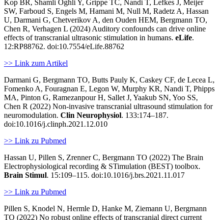
Kop BR, Shamli Oghli Y, Grippe TC, Nandi T, Lefkes J, Meijer
SW, Farboud S, Engels M, Hamani M, Null M, Radetz A, Hassan
U, Darmani G, Chetverikov A, den Ouden HEM, Bergmann TO,
Chen R, Verhagen L (2024) Auditory confounds can drive online
effects of transcranial ultrasonic stimulation in humans.
eLife
.
12:RP88762. doi:10.7554/eLife.88762
>> Link zum Artikel
Darmani G, Bergmann TO, Butts Pauly K, Caskey CF, de Lecea L,
Fomenko A, Fouragnan E, Legon W, Murphy KR, Nandi T, Phipps
MA, Pinton G, Ramezanpour H, Sallet J, Yaakub SN, Yoo SS,
Chen R (2022) Non-invasive transcranial ultrasound stimulation for
neuromodulation.
Clin Neurophysiol
. 133:174–187.
doi:10.1016/j.clinph.2021.12.010
>> Link zu Pubmed
Hassan U, Pillen S, Zrenner C, Bergmann TO (2022) The Brain
Electrophysiological recording & STimulation (BEST) toolbox.
Brain Stimul
. 15:109–115. doi:10.1016/j.brs.2021.11.017
>> Link zu Pubmed
Pillen S, Knodel N, Hermle D, Hanke M, Ziemann U, Bergmann
TO (2022) No robust online effects of transcranial direct current