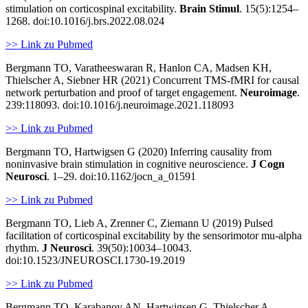
stimulation on corticospinal excitability.
Brain Stimul
. 15(5):1254–
1268. doi:10.1016/j.brs.2022.08.024
>> Link zu Pubmed
Bergmann TO, Varatheeswaran R, Hanlon CA, Madsen KH,
Thielscher A, Siebner HR (2021) Concurrent TMS-fMRI for causal
network perturbation and proof of target engagement.
Neuroimage
.
239:118093. doi:10.1016/j.neuroimage.2021.118093
>> Link zu Pubmed
Bergmann TO, Hartwigsen G (2020)
Inferring causality from
noninvasive brain stimulation in cognitive neuroscience.
J Cogn
Neurosci
. 1–29. doi:10.1162/jocn_a_01591
>> Link zu Pubmed
Bergmann TO, Lieb A, Zrenner C, Ziemann U (2019)
Pulsed
facilitation of corticospinal excitability by the sensorimotor mu-alpha
rhythm.
J Neurosci
. 39(50):10034–10043.
doi:10.1523/JNEUROSCI.1730-19.2019
>> Link zu Pubmed
Bergmann TO, Karabanov AN, Hartwigsen G, Thielscher A,