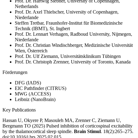
Prof. Dr. Hartwig Siebner, University of Copenhagen,
Netherlands
Prof. Dr. Axel Thielscher, University of Copenhagen,
Niederlande
Steffen Tretbar, Fraunhofer-Institut für Biomedizinische
Technik (IBMT), St. Ingbert
Prof. Dr. Lennart Verhagen, Radboud University, Nijmegen,
Niederlande
Prof. Dr. Christian Windischberger, Medizinische Universität
Wien, Österreich
Prof. Dr. Ulf Ziemann, Universitätsklinikum Tübingen
Prof. Dr. Christoph Zrenner, University of Toronto, Kanada
Förderungen
DFG (IADS)
EIC Pathfinder (CITRUS)
MWG (ACCESS)
Leibniz (NanoBrain)
Key Publications
Hassan U, Okyere P, Masouleh MA, Zrenner C, Ziemann U,
Bergmann TO (2025) Pulsed inhibition of corticospinal excitability
by the thalamocortical sleep spindle.
Brain Stimul
. 18(2):265–275.
doi:10.1016/j.brs.2025.02.015