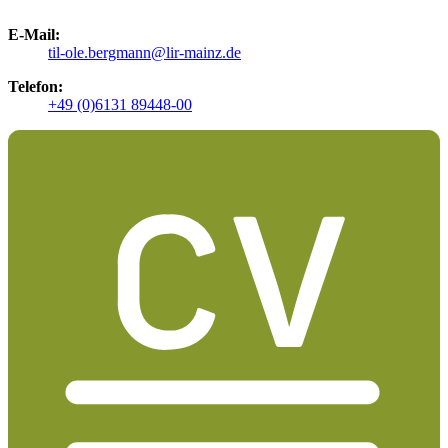
E-Mail:
til-ole.bergmann@lir-mainz.de
Telefon:
+49 (0)6131 89448-00