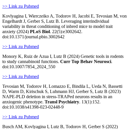
>> Link zu Pubmed
Kovlyagina I, Wierczeiko A, Todorov H, Jacobi E, Tevosian M, von
Engelhardt J, Gerber S, Lutz B. Leveraging interindividual
variability in threat conditioning of inbred mice to model trait
anxiety (2024)
PLoS Biol
. 22(5):e3002642.
doi:10.1371/journal.pbio.3002642
>> Link zu Pubmed
Monory K, Ruiz de Azua I, Lutz B (2024) Genetic tools in rodents
to study cannabinoid functions.
Curr Top Behav Neurosci
.
doi:10.1007/7854_2024_550
>> Link zu Pubmed
Tevosian M, Todorov H, Lomazzo E, Bindila L, Ueda N, Bassetti
D, Warm D, Kirischuk S, Luhmann HJ, Gerber S, Lutz B (2023)
NAPE-PLD deletion in stress-TRAPed neurons results in an
anxiogenic phenotype.
Transl Psychiatry
. 13(1):152.
doi:10.1038/s41398-023-02448-9
>> Link zu Pubmed
Busch AM, Kovlyagina I, Lutz B, Todorov H, Gerber S (2022)