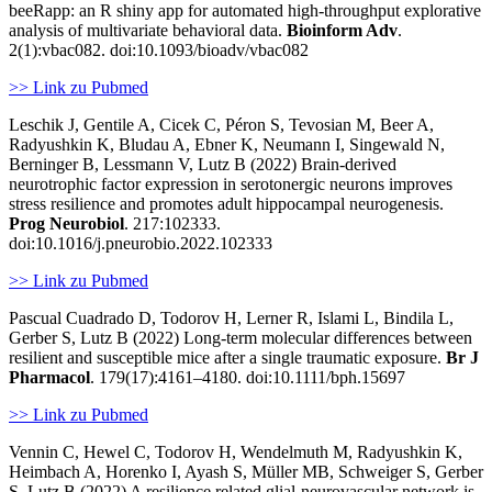
beeRapp: an R shiny app for automated high-throughput explorative
analysis of multivariate behavioral data.
Bioinform Adv
.
2(1):vbac082. doi:10.1093/bioadv/vbac082
>> Link zu Pubmed
Leschik J, Gentile A, Cicek C, Péron S, Tevosian M, Beer A,
Radyushkin K, Bludau A, Ebner K, Neumann I, Singewald N,
Berninger B, Lessmann V, Lutz B (2022) Brain-derived
neurotrophic factor expression in serotonergic neurons improves
stress resilience and promotes adult hippocampal neurogenesis.
Prog Neurobiol
. 217:102333.
doi:10.1016/j.pneurobio.2022.102333
>> Link zu Pubmed
Pascual Cuadrado D, Todorov H, Lerner R, Islami L, Bindila L,
Gerber S, Lutz B (2022) Long-term molecular differences between
resilient and susceptible mice after a single traumatic exposure.
Br J
Pharmacol
. 179(17):4161–4180. doi:10.1111/bph.15697
>> Link zu Pubmed
Vennin C, Hewel C, Todorov H, Wendelmuth M, Radyushkin K,
Heimbach A, Horenko I, Ayash S, Müller MB, Schweiger S, Gerber
S, Lutz B (2022) A resilience related glial-neurovascular network is