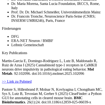
Dr. Maria Morena, Santa Lucia Foundation, IRCCS, Rome,
Italy
Prof. Dr. Dr. Michael Schmeißer, Universitätsmedizin Mainz
Dr. Francois Tronche, Neuroscience Paris-Seine (CNRS;
INSERM UMR8246), Paris, France
Förderungen
DFG
ERA-NET Neuron / BMBF
Leibniz Gemeinschaft
Key Publications
Martin-Garcia E, Domingo-Rodriguez L, Lutz B, Maldonado R,
Ruiz de Azua I (2025) Cannabinoid type-1 receptors in CaMKII
neurons drive impulsivity in pathological eating behavior.
Mol
Metab
. 92:102096. doi:10.1016/j.molmet.2025.102096
>> Link zu Pubmed
Pastore S, Hillenbrand P, Molnar N, Kovlyagina I, Chongtham MC,
Sys S, Lutz B, Tevosian M, Gerber S (2025) ClearFinder: a Python
GUI for annotating cells in cleared mouse brain.
BMC
Bioinformatics
. 26(1):24. doi:10.1186/s12859-025-06039-x