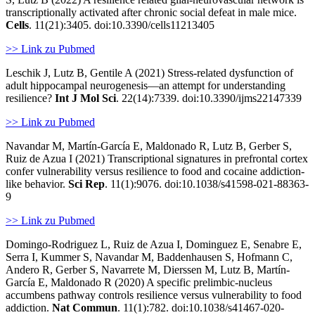
transcriptionally activated after chronic social defeat in male mice.
Cells
. 11(21):3405. doi:10.3390/cells11213405
>> Link zu Pubmed
Leschik J, Lutz B, Gentile A (2021) Stress-related dysfunction of
adult hippocampal neurogenesis—an attempt for understanding
resilience?
Int J Mol Sci
. 22(14):7339. doi:10.3390/ijms22147339
>> Link zu Pubmed
Navandar M, Martín-García E, Maldonado R, Lutz B, Gerber S,
Ruiz de Azua I (2021) Transcriptional signatures in prefrontal cortex
confer vulnerability versus resilience to food and cocaine addiction-
like behavior.
Sci Rep
. 11(1):9076. doi:10.1038/s41598-021-88363-
9
>> Link zu Pubmed
Domingo-Rodriguez L, Ruiz de Azua I, Dominguez E, Senabre E,
Serra I, Kummer S, Navandar M, Baddenhausen S, Hofmann C,
Andero R, Gerber S, Navarrete M, Dierssen M, Lutz B, Martín-
García E, Maldonado R (2020) A specific prelimbic-nucleus
accumbens pathway controls resilience versus vulnerability to food
addiction.
Nat Commun
. 11(1):782. doi:10.1038/s41467-020-