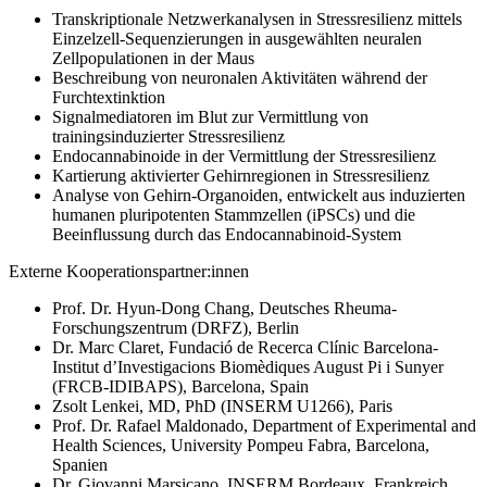
Transkriptionale Netzwerkanalysen in Stressresilienz mittels
Einzelzell-Sequenzierungen in ausgewählten neuralen
Zellpopulationen in der Maus
Beschreibung von neuronalen Aktivitäten während der
Furchtextinktion
Signalmediatoren im Blut zur Vermittlung von
trainingsinduzierter Stressresilienz
Endocannabinoide in der Vermittlung der Stressresilienz
Kartierung aktivierter Gehirnregionen in Stressresilienz
Analyse von Gehirn-Organoiden, entwickelt aus induzierten
humanen pluripotenten Stammzellen (iPSCs) und die
Beeinflussung durch das Endocannabinoid-System
Externe Kooperationspartner:innen
Prof. Dr. Hyun-Dong Chang, Deutsches Rheuma-
Forschungszentrum (DRFZ), Berlin
Dr. Marc Claret, Fundació de Recerca Clínic Barcelona-
Institut d’Investigacions Biomèdiques August Pi i Sunyer
(FRCB-IDIBAPS), Barcelona, Spain
Zsolt Lenkei, MD, PhD (INSERM U1266), Paris
Prof. Dr. Rafael Maldonado, Department of Experimental and
Health Sciences, University Pompeu Fabra, Barcelona,
Spanien
Dr. Giovanni Marsicano, INSERM Bordeaux, Frankreich