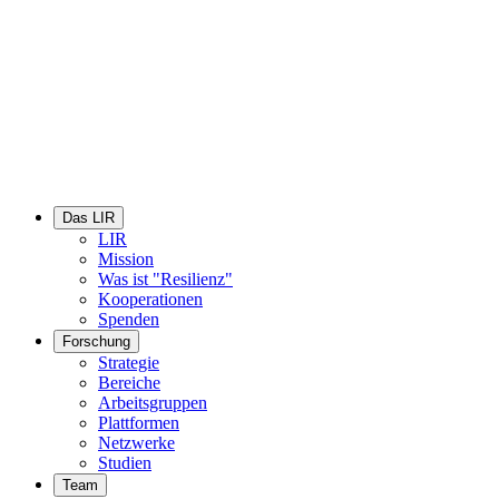
Das LIR
LIR
Mission
Was ist "Resilienz"
Kooperationen
Spenden
Forschung
Strategie
Bereiche
Arbeitsgruppen
Plattformen
Netzwerke
Studien
Team