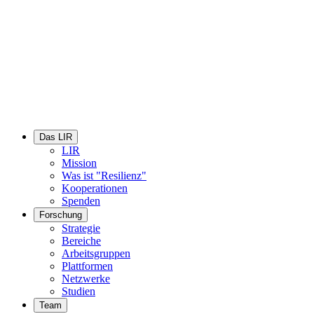
Das LIR
LIR
Mission
Was ist "Resilienz"
Kooperationen
Spenden
Forschung
Strategie
Bereiche
Arbeitsgruppen
Plattformen
Netzwerke
Studien
Team