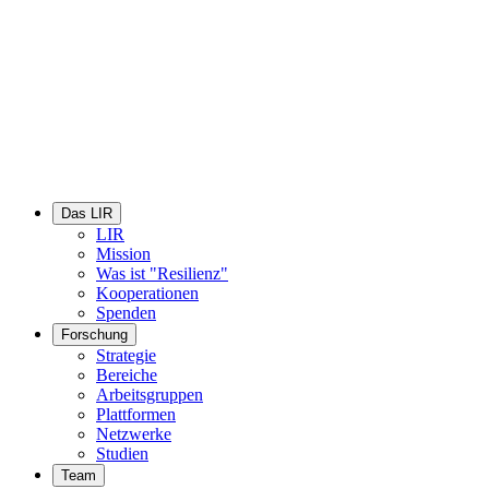
Das LIR
LIR
Mission
Was ist "Resilienz"
Kooperationen
Spenden
Forschung
Strategie
Bereiche
Arbeitsgruppen
Plattformen
Netzwerke
Studien
Team