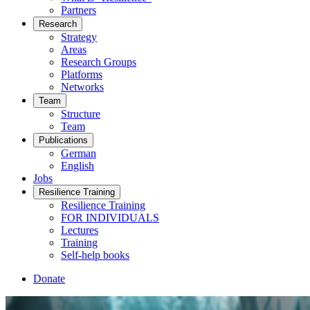
Partners
Research
Strategy
Areas
Research Groups
Platforms
Networks
Team
Structure
Team
Publications
German
English
Jobs
Resilience Training
Resilience Training
FOR INDIVIDUALS
Lectures
Training
Self-help books
Donate