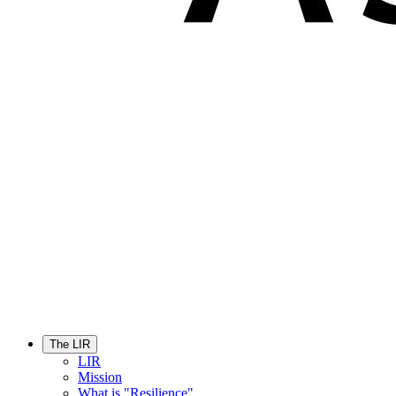
The LIR
LIR
Mission
What is "Resilience"